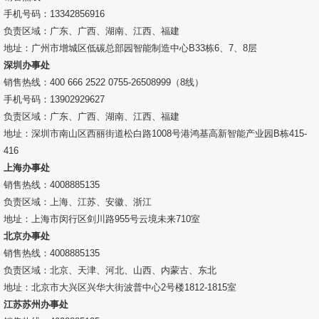
图像测试方案
手机号码：13342856916
负责区域：广东、广西、湖南、江西、福建
透过率仪/雾度计
地址：广州市增城区低碳总部园智能制造中心B33栋6、7、8层
深圳办事处
色差宝
销售热线：400 666 2522 0755-26508999（8线）
手机号码：13902929627
新闻资讯
负责区域：广东、广西、湖南、江西、福建
地址：深圳市南山区西丽街道松白路1008号港鸿基高新智能产业园B栋415-
产品新闻
416
上海办事处
公司新闻
销售热线：4008885135
负责区域：上海、江苏、安徽、浙江
行业新闻
地址：上海市闵行区剑川路955号云境未来710室
北京办事处
销售热线：4008885135
行业知识
负责区域：北京、天津、河北、山西、内蒙古、东北
地址：北京市大兴区兴华大街波普中心2号楼1812-1815室
颜色知识
江苏苏州办事处