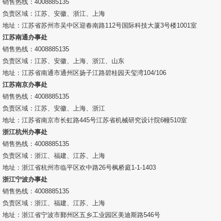
销售热线：4008885135
解决方案
负责区域：江苏、安徽、浙江、上海
地址：江苏省苏州市吴中区迎春南路112号国际科技大厦3号楼1001室
服务专区
江苏南通办事处
销售热线：4008885135
下载专区
负责区域：江苏、安徽、上海、浙江、山东
地址：江苏省南通市通州区扬子江路碧桂园天玺湾104/106
视频专区
江苏南京办事处
销售热线：4008885135
关于我们
负责区域：江苏、安徽、上海、浙江
地址：江苏省南京市长虹路445号江苏省机械研究设计院6幢510室
企业介绍
浙江杭州办事处
销售热线：4008885135
服务承诺
负责区域：浙江、福建、江苏、上海
地址：浙江省杭州市临平区欢中路26号枫桥庭1-1-1403
在线留言
浙江宁波办事处
销售热线：4008885135
联系我们
负责区域：浙江、福建、江苏、上海
地址：浙江省宁波市鄞州区五乡工业园区美迪斯路546号