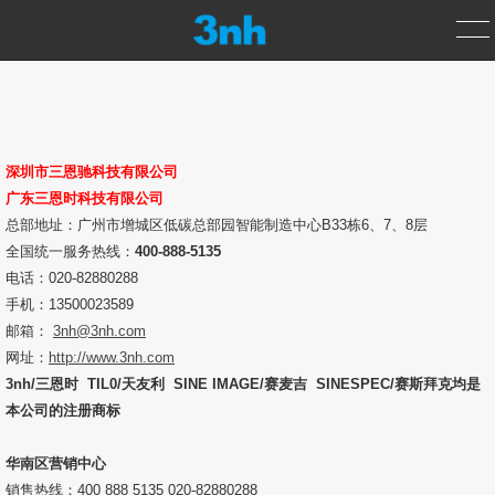
首页
产品中心
深圳市三恩驰科技有限公司
广东三恩时科技有限公司
总部地址：广州市增城区低碳总部园智能制造中心B33栋6、7、8层
测色仪
全国统一服务热线：
400-888-5135
电话：020-82880288
光泽度仪
手机：13500023589
邮箱：
3nh@3nh.com
分光密度仪
网址：
http://www.3nh.com
3nh/三恩时 TIL0/天友利 SINE IMAGE/赛麦吉 SINESPEC/赛斯拜克均是
涂层测厚仪
本公司的注册商标
标准光源箱
华南区营销中心
销售热线：400 888 5135 020-82880288