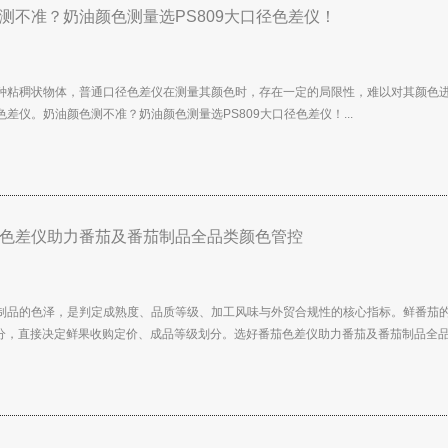
测不准？奶油颜色测量选PS809大口径色差仪！
种粘稠状物体，普通口径色差仪在测量其颜色时，存在一定的局限性，难以对其颜色
差仪。奶油颜色测不准？奶油颜色测量选PS809大口径色差仪！...
色差仪助力番茄及番茄制品全品类颜色管控
制品的色泽，是判定成熟度、品质等级、加工风味与外贸合规性的核心指标。鲜番茄的
评分，直接决定鲜果收购定价、成品等级划分。选好番茄色差仪助力番茄及番茄制品全品