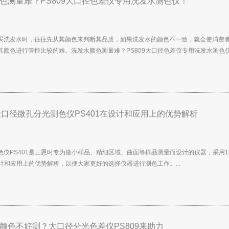
色测量难？PS809大口径色差仪专用洗发水测色仪！
买洗发水时，往往先从其颜色来判断其品质，如果洗发水的颜色不一致，就会使消费
其颜色进行管控比较的难。洗发水颜色测量难？PS809大口径色差仪专用洗发水测色仪！
量口径微孔分光测色仪PS401在设计和应用上的优势解析
色仪PS401是三恩时专为微小样品、精细区域、曲面等样品测量而设计的仪器，采用
设计和应用上的优势解析，以便大家更好的选择仪器进行测色工作。...
颜色不好测？大口径分光色差仪PS809来助力