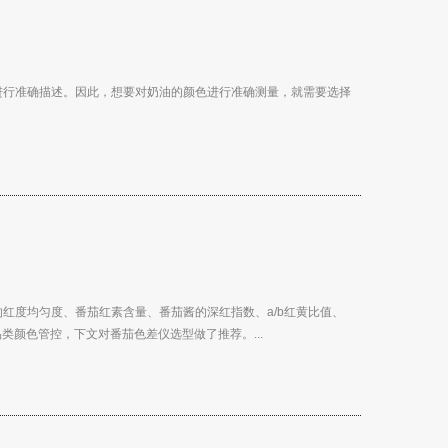
进行准确描述。因此，想要对奶油的颜色进行准确测量，就需要选择
红度均匀度、番茄红素含量、番茄酱的深红指数、a/b红黄比值、
类颜色管控，下文对番茄色差仪选型做了推荐。...