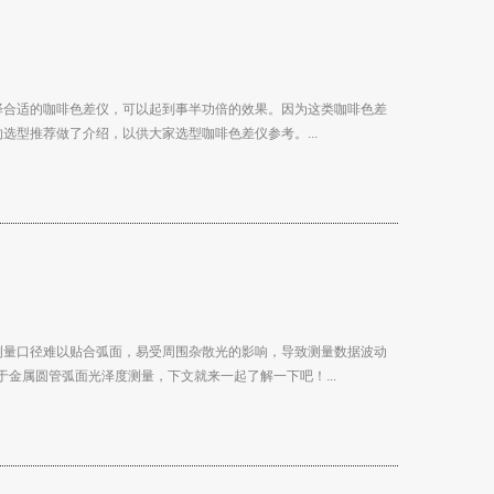
择合适的咖啡色差仪，可以起到事半功倍的效果。因为这类咖啡色差
型推荐做了介绍，以供大家选型咖啡色差仪参考。...
测量口径难以贴合弧面，易受周围杂散光的影响，导致测量数据波动
金属圆管弧面光泽度测量，下文就来一起了解一下吧！...