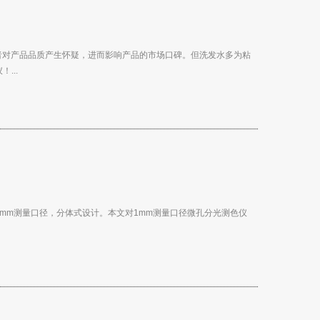
者对产品品质产生怀疑，进而影响产品的市场口碑。但洗发水多为粘
...
1mm测量口径，分体式设计。本文对1mm测量口径微孔分光测色仪