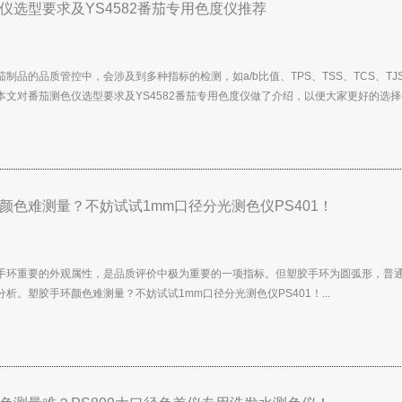
仪选型要求及YS4582番茄专用色度仪推荐
茄制品的品质管控中，会涉及到多种指标的检测，如a/b比值、TPS、TSS、TCS、
本文对番茄测色仪选型要求及YS4582番茄专用色度仪做了介绍，以便大家更好的选择番
颜色难测量？不妨试试1mm口径分光测色仪PS401！
手环重要的外观属性，是品质评价中极为重要的一项指标。但塑胶手环为圆弧形，普
析。塑胶手环颜色难测量？不妨试试1mm口径分光测色仪PS401！...