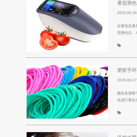
番茄测色
2026-06-26
在番茄及番
茄测色仪。
塑胶手环
2026-06-17
颜色是塑胶
色进行量化分