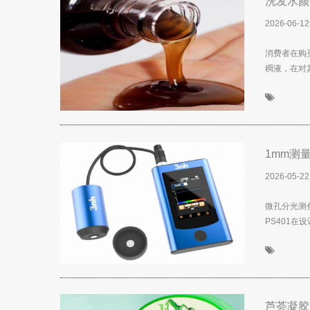
洗发水颜
2026-06-12
消费者在购
稠液，在对
1mm测
2026-05-22
微孔分光测
PS401在
芦荟凝胶