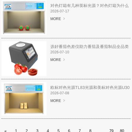
解决方案
对色灯箱有几种英标光源？对色灯箱为什么
配英标光源？
2026-07-17
服务专区
MORE
下载专区
选好番茄色差仪助力番茄及番茄制品全品类
视频专区
颜色管控
2026-07-10
MORE
关于我们
企业介绍
欧标对色光源TL83光源和美标对色光源U30
服务承诺
光源区别
2026-07-08
MORE
在线留言
联系我们
«
1
2
3
4
5
6
7
8
...
79
80