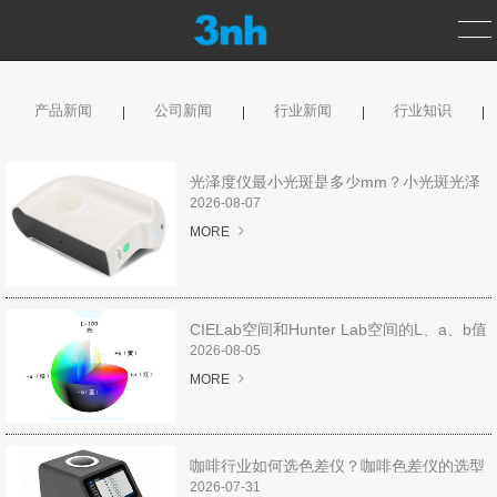
产品新闻
公司新闻
行业新闻
行业知识
首页
产品中心
光泽度仪最小光斑是多少mm？小光斑光泽
度仪怎么选型？
2026-08-07
测色仪
MORE
光泽度仪
CIELab空间和Hunter Lab空间的L、a、b值
分光密度仪
表示一个意思吗？
2026-08-05
MORE
涂层测厚仪
标准光源箱
咖啡行业如何选色差仪？咖啡色差仪的选型
推荐
2026-07-31