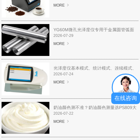
图像测试方案
MORE
透过率仪/雾度计
YG60M微孔光泽度仪专用于金属圆管弧面
色差宝
光泽度测量
2026-07-29
MORE
新闻资讯
产品新闻
光泽度仪基本模式、统计模式、连续模式、
质管模式解析
2026-07-24
公司新闻
MORE
行业新闻
在线咨询
奶油颜色测不准？奶油颜色测量选PS809大
行业知识
口径色差仪！
2026-07-22
MORE
颜色知识