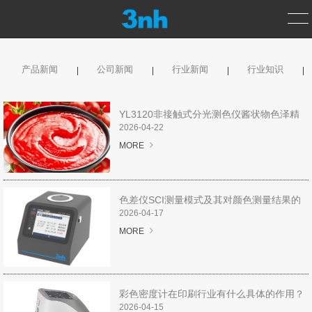
产品新闻
公司新闻
行业新闻
行业知识
首页
产品中心
YL3120非接触式分光测色仪酱状物色泽精
准管控专家
2026-04-22
测色仪
MORE
光泽度仪
色差仪SCI测量模式及其对颜色测量结果的
分光密度仪
影响分析
2026-04-17
MORE
涂层测厚仪
标准光源箱
彩色密度计在印刷行业有什么具体的作用？
2026-04-15