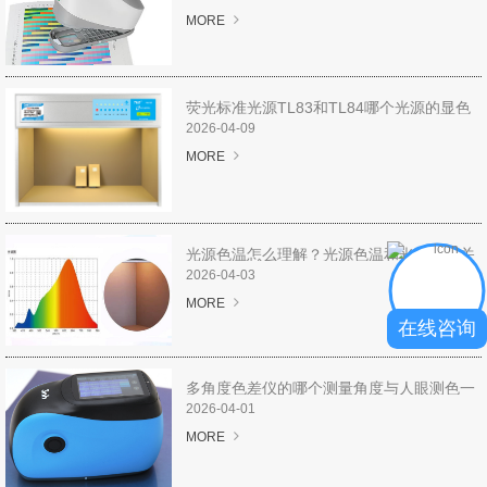
图像测试方案
MORE
透过率仪/雾度计
荧光标准光源TL83和TL84哪个光源的显色
色差宝
性要好？
2026-04-09
MORE
新闻资讯
产品新闻
光源色温怎么理解？光源色温和光谱什么关
系？
2026-04-03
公司新闻
MORE
在线咨询
行业新闻
多角度色差仪的哪个测量角度与人眼测色一
行业知识
致？
2026-04-01
MORE
颜色知识