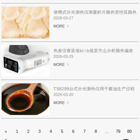
解决方案
便携式分光测色仪测量虾片颜色管控其颜色
服务专区
品质
2026-03-27
MORE
下载专区
视频专区
色差仪黄蓝值b/△b值是怎么分析颜色偏差
的？
2026-03-25
MORE
关于我们
企业介绍
TS8299台式分光测色仪用于酱油生产过程
中的颜色监控
2026-03-20
服务承诺
MORE
在线留言
联系我们
«
1
2
3
4
5
6
7
8
...
79
80
»