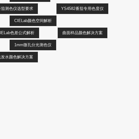
番茄测色仪选型要求
YS4582番茄专用色度仪
CIELab颜色空间解析
IELab色差公式解析
曲面样品颜色解决方案
1mm微孔分光测色仪
洗发水颜色解决方案