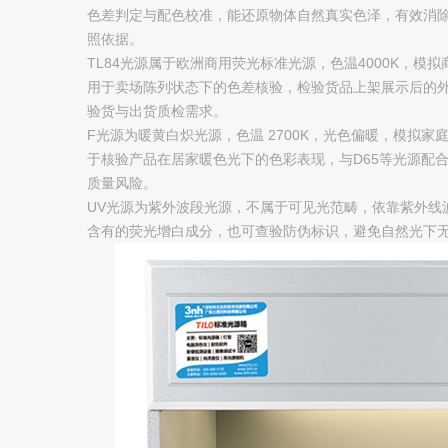
解决方案
色差判定与配色校准，能还原物体自然真实色泽，有效消
照依据。
服务专区
TL84光源属于欧洲商用荧光标准光源，色温4000K，
用于卖场陈列状态下的色差核验，检验货品上架展示后的
下载专区
验货与出货质检需求。
F光源为暖黄白炽光源，色温 2700K，光色偏暖，模拟
视频专区
于核验产品在居家暖色光下的色彩表现，与D65等光源配
质量风险。
UV光源为紫外波段光源，不属于可见光范畴，依靠紫外线
关于我们
含有的荧光增白成分，也可查验防伪标识，避免自然光下
企业介绍
服务承诺
在线留言
联系我们