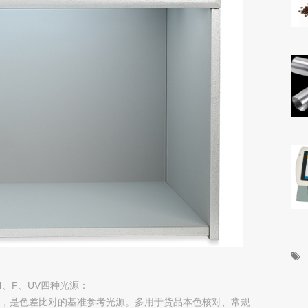
4、F、UV四种光源：
0K，是色差比对的基准参考光源。多用于货品本色核对、常规