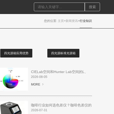
们
搜索
您的位置:
主页
>
新闻资讯
>
行业知识
四光源箱应用优势
四光源标准光源箱
CIELab空间和Hunter Lab空间的L、
a、b值表示一个意思吗？
2026-08-05
MORE
咖啡行业如何选色差仪？咖啡色差仪的
选型推荐
2026-07-31