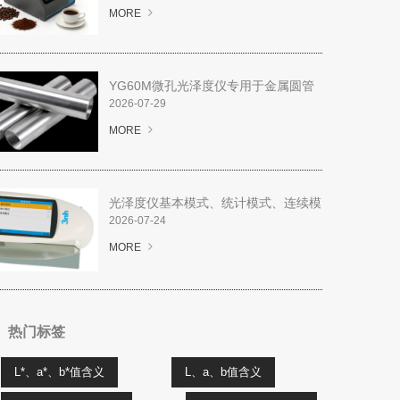
MORE
YG60M微孔光泽度仪专用于金属圆管
弧面光泽度测量
2026-07-29
MORE
光泽度仪基本模式、统计模式、连续模
式、质管模式解析
2026-07-24
MORE
热门标签
L*、a*、b*值含义
L、a、b值含义