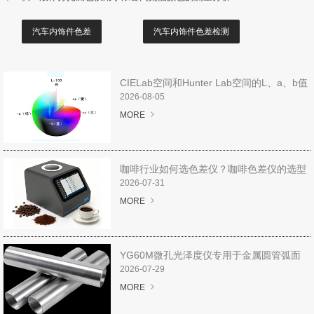
汽车内饰件色差
汽车内饰件色差检测
CIELab空间和Hunter Lab空间的L、a、b值
表示一个意思吗？
2026-08-05
MORE
咖啡行业如何选色差仪？咖啡色差仪的选型
推荐
2026-07-31
MORE
YG60M微孔光泽度仪专用于金属圆管弧面
光泽度测量
2026-07-29
MORE