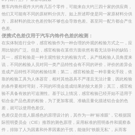
解决方案
整车内饰外观件大约有几百个零件，可能来自大约三四十家的供应商，
他们又可能有不同的原材料分供方。如上所述即使是同一家原材料分供
服务专区
方，原材料的批次色差控制不够也会导致色差。甚至同一配方都会产生
色差。
下载专区
便携式色差仪用于汽车内饰件色差的检测：
在实体制造行业中，感官检验作为一种合理的外观的检验方式之一，应
视频专区
用比较的广泛。但是，感官检验在某些方面依然有着无法弥补的缺陷：
其一，感官检验是一种主观性较大的检验方式，从产线检验人员角度来
关于我们
说，不同的检验人员对同一类产品特性会有不同的评价，评价的差异会
造成产品特性不同的检验结果；第二，感官检验是一种非量化手段，依
企业介绍
靠的检验工具为人体器官，相对其他器具不严谨且无法计量，因此检验
的条件要相对苛刻，不同的环境会造成结果的较大差异；其三，感官检
服务承诺
验不具备有效的可追溯性。基于以上情况，感官检验已经开始不适用于
铝合金产品色差的检验，为了更加客观、准确且量化描述铝合金的色
差，就可以使用色差仪。
在线留言
色差仪是仿造人眼感色的原理设计的，其作为一种“标准眼”，它根据国
际照明委员会（CIE）推荐的测色原理，采用标准的照明条件和观察条
联系我们
件，排除了人为因素和外界因素的干扰，能做到“铁眼无私”，从而客