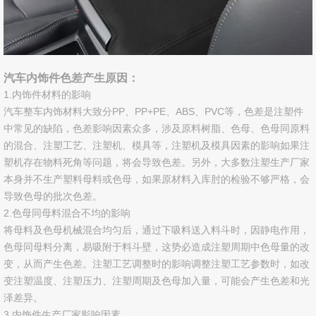
图像测试方案
透过率仪/雾度计
色差宝
汽车内饰件色差产生原因：
1.内饰件材料的影响
新闻资讯
汽车整车内饰材料大致分PP、PP+PE、ABS、PVC等，色差是注塑件
中常见的缺陷，色差影响因素众多，涉及原料树脂、色母、色母同原料
的混合、注塑工艺、注塑机、模具等，注塑机及模具因素的影响如果注
产品新闻
塑机存在物料死角等问题，将会导致色差。另外，大多数注塑生产厂家
本身并不生产塑料母料或色母，如果原材料入库肘的检验不够严格，会
公司新闻
导致色母的批次色差。
2.色母同母料混合不均的影响
行业新闻
将母料及色母机械混合均匀后，通过下吸料送入料斗时，因静电作用，
色母同母料分离，易吸附于料斗壁，这势必造成注塑周期中色母量的改
行业知识
变，从而产生色差。注塑工艺调整时的影响调整注塑工艺参数时，如改
变注塑温度、注塑压力、注塑周期及色母加入量，可能会产生色差和光
颜色知识
泽差异。
3.内饰件生产厂家影响因素