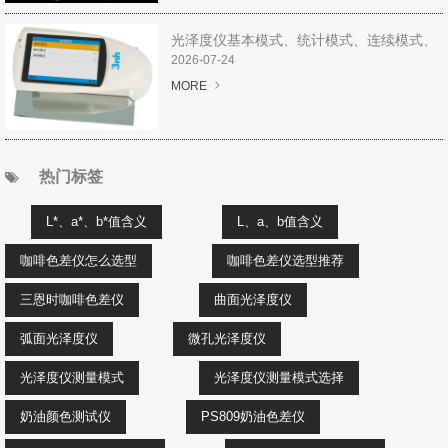
光泽度仪基本模式、统计模式、连续模式、
质管模式解析
2026-07-24
MORE
热门标签
L*、a*、b*值含义
L、a、b值含义
咖啡色差仪怎么选型
咖啡色差仪选型推荐
三恩时咖啡色差仪
曲面光泽度仪
弧面光泽度仪
微孔光泽度仪
光泽度仪测量模式
光泽度仪测量模式选择
奶油颜色测试仪
PS809奶油色差仪