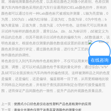
观、准确地测量颜色的色度，以及相近颜色之间微小的差别。色差仪测
量汽车内饰件颜色采用的是汽车行业通用的CIELab颜色控件，所有的
颜色都可以通过任何一种Lab颜色标尺被感知并测量，L轴为亮度轴，0
为黑，100为白；a轴为红绿轴，正值为红，负值为绿，0为中性色；b
轴为黄蓝轴，正值为黄，负值为蓝，0为中性色。这些标尺可以用来表
示试样与标样的颜色差异，通常以Δa、Δb、ΔL为标识符，ΔE被定义为
样品的总色差，但其不能表示出试样色差的偏移方向，ΔE数值越大，说
明色差越大。根据色差仪测量的颜色数值或设置的容差范围，就可以对
颜色差异值进行评定，通过颜色差异值，进行生产工艺的调整，保证内
饰件颜色的协调性。
在线咨询
将色差仪引入到汽车内饰件色差检测中，不仅可以用来对生产工艺进行
监测、调整，还可以对成品颜色给予客观的量化评价，通过综合L*a*b*
及ΔE可以全面反映出汽车内饰件的偏色情况。这样被测样品之间的色度
是偏黄，还是偏红，还是偏绿、偏蓝都将一目了然，从而更精确地比较
不同样品之间的色差，并有助于查找原因和制定合理的可接受偏差范
围，进而保证产品间颜色的一致性，提升产品的外观颜色质量品质。
上一页 :
便携式小口径色差仪在改性塑料产品色差检测中的应用
下一页 :
液体分光测色仪用于浓香高粱酒颜色的测量分析