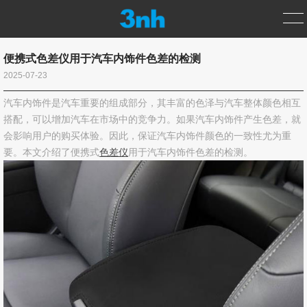
便携式色差仪用于汽车内饰件色差的检测
首页
2025-07-23
汽车内饰件是汽车重要的组成部分，其丰富的色泽与汽车整体颜色相互
产品中心
搭配，可以增加汽车在市场中的竞争力。如果汽车内饰件产生色差，就
会影响用户的购买体验。因此，保证汽车内饰件颜色的一致性尤为重
测色仪
要。本文介绍了便携式
色差仪
用于汽车内饰件色差的检测。
光泽度仪
分光密度仪
涂层测厚仪
标准光源箱