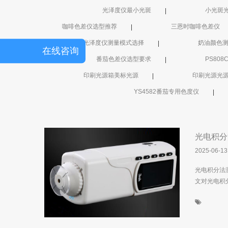
图像测试方案
光泽度仪最小光斑
小光斑
咖啡色差仪选型推荐
三恩时咖啡色差仪
透过率仪/雾度计
光泽度仪测量模式选择
奶油颜色
在线咨询
色差宝
番茄色差仪选型要求
PS80
印刷光源箱美标光源
印刷光源光
新闻资讯
YS4582番茄专用色度仪
产品新闻
公司新闻
光电积分
2025-06-13
行业新闻
光电积分法
行业知识
文对光电积
颜色知识