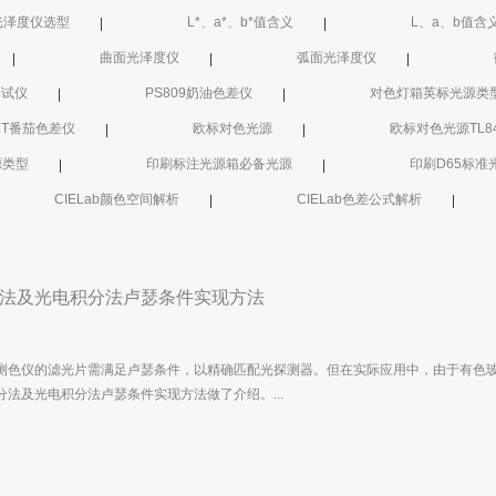
光泽度仪选型
L*、a*、b*值含义
L、a、b值含
曲面光泽度仪
弧面光泽度仪
测试仪
PS809奶油色差仪
对色灯箱英标光源类
8CT番茄色差仪
欧标对色光源
欧标对色光源TL8
源类型
印刷标注光源箱必备光源
印刷D65标准
CIELab颜色空间解析
CIELab色差公式解析
法及光电积分法卢瑟条件实现方法
测色仪的滤光片需满足卢瑟条件，以精确匹配光探测器。但在实际应用中，由于有色
分法及光电积分法卢瑟条件实现方法做了介绍。...