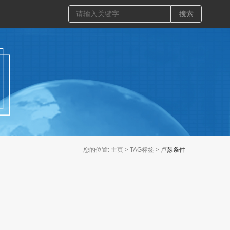
们
搜索
您的位置:
主页
> TAG标签 >
卢瑟条件