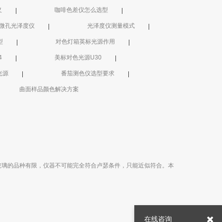
义
咖啡色差仪怎么选型
微孔光泽度仪
光泽度仪测量模式
型
对色灯箱英标光源作用
4
美标对色光源U30
光源
番茄测色仪选型要求
曲面样品颜色解决方案
玻璃的品种有限，仪器不可能完全符合卢瑟条件，只能近似符合。本
在线咨询